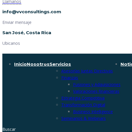
Llamanos
info@vvconsultings.com
Enviar mensaje
San José, Costa Rica
Ubicanos
Inicio
Nosotros
Servicios
Noti
Asesorías Juntas Directivas
Finanzas
Fusiones y Adquisiciones
Valoraciones financieras
Estrategia Competitiva
Transformación Digital
Business Intelligence
Seminarios & Webinars
Buscar